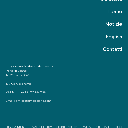
Loano
Notizie
English
Contatti
Lungomare Madonna del Loreto
Porto di Loano
17025 Loano (SV)
Tel: +39 019 673765
VAT Number IT01959640994
Email:
amico@amicoloano.com
DISCLAIMER
|
PRIVACY POLICY
|
COOKIE POLICY
|
TRATTAMENTO DATI
|
PHOTO