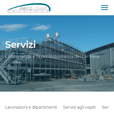
Servizi
L’esperienza e la professionalità del cantiere
Lavorazioni e dipartimenti
Servizi agli ospiti
Serviz